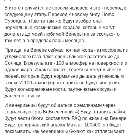
В итоге получится не совсем человек, и это - переход к
следующему этапу. Переход к новому виду. Homo
Cyborgus. :) Где-то там же будут изобретены
нормальные космические корабли, которые могут
долететь до моей любимой Венеры не за сколько-то
там лет, а в пределах пары месяцев.
Правда, на Венере сейчас полная жопа - атмосфера из
углекислого газа плюс очень близкое расстояние до
Солнца. В результате - 100 атмосфер на поверхности и
адская жара. И как вариант - генетики могут вывести
людей, которые будут нормально дышать углекислым
газом. И 100 атмосфер их парить не будут, ибо у них
будут вольфрамовые кости, паутинчатые сосуды и
далее по списку.
И венерианцы будут общаться с землянами через
социальную сеть ВоВселенной. =) Будут ставить лайки,
будут вести блоги, составлять FAQ по жизни на Венере.
Будет венерианский аналог Макса +100500, он будет
показывать, как венерианцы бухают, как отплясывают