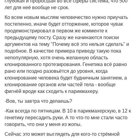
глубокая и проросшая во все сферы система, что 500
лет для неё вообще не срок.
Ко всем новым мыслям человечество нужно приучать
постепенно, иначе будет отторжение, которое чувак
продемонстрировал в первом же комменте к
предыдущему посту. Сразу же начинаются поиски
аргументов на тему "Почему всё это нельзя сделать" и
подобное. В качестве примера приведу такую пока
непопулярную, хотя очень желанную область
клонированного протезирования. Генетика всё равно
рано или поздно разовьётся до уровня, когда
клонирование человека будет будничным занятием, а
клонирование органов или частей тела - вообще
фигнёй вроде как сходить к парикмахеру.
-Вов, ты завтра что делаешь?
-Как всегда по пятницам. В 10 в парикмахерскую, в 12 к
генетику пересадить руки. А то что-то мне стали часто
говорить, что они у меня из жопы.
Сейчас это может выглядеть для кого-то стрёмной