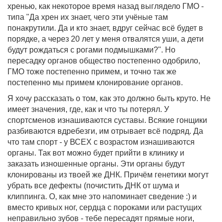
хренью, как некоторое время назад выглядело ГМО -
типа "Да хрен их знает, чего эти учёные там
понакрутили. Да и кто знает, вдруг сейчас всё будет в
порядке, а через 20 лет у меня отвалятся уши, а дети
будут рождаться с рогами подмышками?". Но
пересадку органов общество постепенно одобрило,
ГМО тоже постепенно примем, и точно так же
постепенно мы примем клонирование органов.
Я хочу рассказать о том, как это должно быть круто. Не
имеет значения, где, как и что ты потерял. У
спортсменов изнашиваются суставы. Всякие гонщики
разбиваются вдребезги, им отрывает всё подряд. Да
что там спорт - у ВСЕХ с возрастом изнашиваются
органы. Так вот можно будет прийти в клинику и
заказать изношенные органы. Эти органы будут
клонированы из твоей же ДНК. Причём генетики могут
убрать все дефекты (почистить ДНК от шума и
клиппинга. О, как мне это напоминает сведение :) и
вместо кривых ног, сердца с пороками или растущих
неправильно зубов - тебе пересадят прямые ноги,