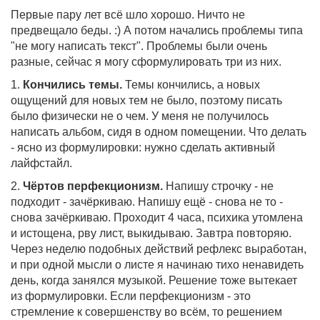
Первые пару лет всё шло хорошо. Ничто не
предвещало беды. :) А потом начались проблемы типа
"не могу написать текст". Проблемы были очень
разные, сейчас я могу сформулировать три из них.
1.
Кончились темы.
Темы кончились, а новых
ощущений для новых тем не было, поэтому писать
было физически не о чем. У меня не получилось
написать альбом, сидя в одном помещении. Что делать
- ясно из формулировки: нужно сделать активный
лайфстайл.
2.
Чёртов перфекционизм.
Напишу строчку - не
подходит - зачёркиваю. Напишу ещё - снова не то -
снова зачёркиваю. Проходит 4 часа, психика утомлена
и истощена, рву лист, выкидываю. Завтра повторяю.
Через неделю подобных действий рефлекс выработан,
и при одной мысли о листе я начинаю тихо ненавидеть
день, когда занялся музыкой. Решение тоже вытекает
из формулировки. Если перфекционизм - это
стремление к совершенству во всём, то решением