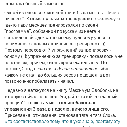
этом как обычный заморыш.
Одной из ключевых мыслей книги была мысль "Ничего
лишнего". К моменту начала тренировок по Фалееву, я
где-то пару месяцев тренировался по своей
"программе", собранной по кускам из инета и
составленной адекватно моему нулевому уровню
понимания основных принципов тренировок. :))
Поэтому переход от 7 упражнений за тренировку к
одному (!!!) упражнению за тренировку - показалось мне
нонсенсом, причём, очень привлекательным. Но
похоже, 2 года
что-то я делал неправильно
, ибо
качком не стал, до больших весов не дошёл, а вот
позвоночник побаливать - начал.
Недавно я наткнулся на книгу Максимум Свободы, на
которую сейчас перешёл. Угадайте, какой её главный
принцип? Тот же самый -
только базовые
упражнения 3 раза в неделю, ничего лишнего.
Приседания, отжимания, становая тяга и тяга блока.
Это соответствовало тому, что я уже знаю, поэтому эту