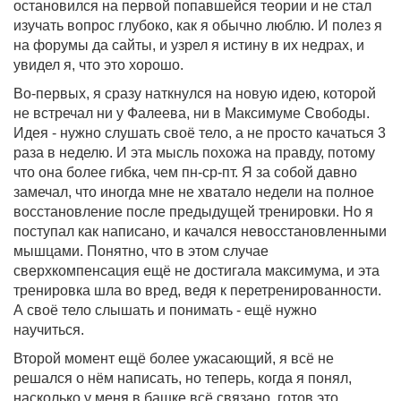
остановился на первой попавшейся теории и не стал
изучать вопрос глубоко, как я обычно люблю. И полез я
на форумы да сайты, и узрел я истину в их недрах, и
увидел я, что это хорошо.
Во-первых, я сразу наткнулся на новую идею, которой
не встречал ни у Фалеева, ни в Максимуме Свободы.
Идея - нужно слушать своё тело, а не просто качаться 3
раза в неделю. И эта мысль похожа на правду, потому
что она более гибка, чем пн-ср-пт. Я за собой давно
замечал, что иногда мне не хватало недели на полное
восстановление после предыдущей тренировки. Но я
поступал как написано, и качался невосстановленными
мышцами. Понятно, что в этом случае
сверхкомпенсация ещё не достигала максимума, и эта
тренировка шла во вред, ведя к перетренированности.
А своё тело слышать и понимать - ещё нужно
научиться.
Второй момент ещё более ужасающий, я всё не
решался о нём написать, но теперь, когда я понял,
насколько у меня в башке всё связано, готов это