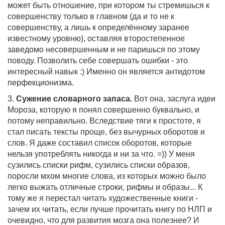
может быть отношение, при котором ты стремишься к
совершенству только в главном (да и то не к
совершенству, а лишь к определённому заранее
известному уровню), оставляя второстепенное
заведомо несовершенным и не паришься по этому
поводу. Позволить себе совершать ошибки - это
интересный навык :) Именно он является антидотом
перфекционизма.
3.
Сужение словарного запаса.
Вот она, заслуга идеи
Мороза, которую я понял совершенно буквально, и
потому неправильно. Вследствие тяги к простоте, я
стал писать тексты проще, без вычурных оборотов и
слов. Я даже составил список оборотов, которые
нельзя употреблять никогда и ни за что. =)) У меня
сузились списки рифм, сузились списки образов,
поросли мхом многие слова, из которых можно было
легко выжать отличные строки, рифмы и образы... К
тому же я перестал читать художественные книги -
зачем их читать, если лучше прочитать книгу по НЛП и
очевидно, что для развития мозга она полезнее? И