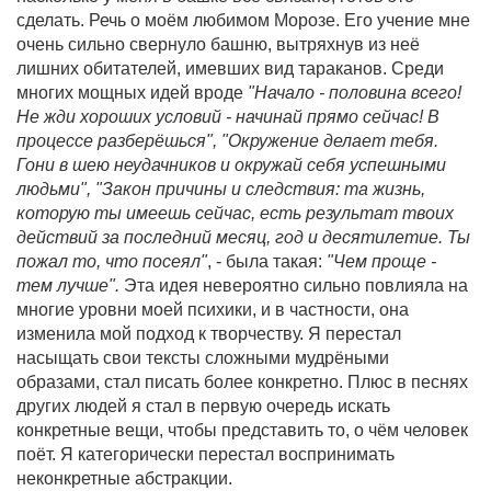
сделать. Речь о моём любимом Морозе. Его учение мне
очень сильно свернуло башню, вытряхнув из неё
лишних обитателей, имевших вид тараканов. Среди
многих мощных идей вроде
"Начало - половина всего!
Не жди хороших условий - начинай прямо сейчас! В
процессе разберёшься", "Окружение делает тебя.
Гони в шею неудачников и окружай себя успешными
людьми", "Закон причины и следствия: та жизнь,
которую ты имеешь сейчас, есть результат твоих
действий за последний месяц, год и десятилетие. Ты
пожал то, что посеял"
, - была такая:
"Чем проще -
тем лучше".
Эта идея невероятно сильно повлияла на
многие уровни моей психики, и в частности, она
изменила мой подход к творчеству. Я перестал
насыщать свои тексты сложными мудрёными
образами, стал писать более конкретно. Плюс в песнях
других людей я стал в первую очередь искать
конкретные вещи, чтобы представить то, о чём человек
поёт. Я категорически перестал воспринимать
неконкретные абстракции.