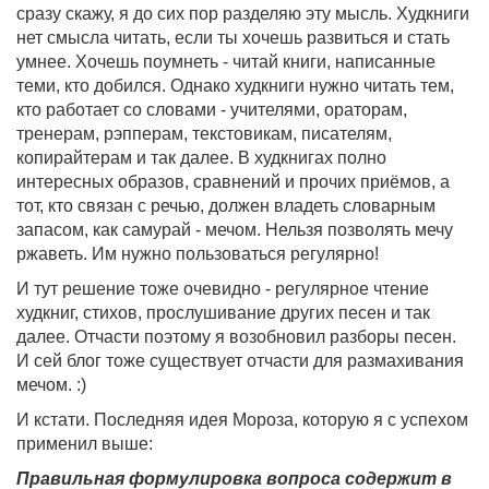
сразу скажу, я до сих пор разделяю эту мысль. Худкниги
нет смысла читать, если ты хочешь развиться и стать
умнее. Хочешь поумнеть - читай книги, написанные
теми, кто добился. Однако худкниги нужно читать тем,
кто работает со словами - учителями, ораторам,
тренерам, рэпперам, текстовикам, писателям,
копирайтерам и так далее. В худкнигах полно
интересных образов, сравнений и прочих приёмов, а
тот, кто связан с речью, должен владеть словарным
запасом, как самурай - мечом. Нельзя позволять мечу
ржаветь. Им нужно пользоваться регулярно!
И тут решение тоже очевидно - регулярное чтение
худкниг, стихов, прослушивание других песен и так
далее. Отчасти поэтому я возобновил разборы песен.
И сей блог тоже существует отчасти для размахивания
мечом. :)
И кстати. Последняя идея Мороза, которую я с успехом
применил выше:
Правильная формулировка вопроса содержит в