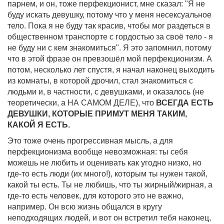
парнем, и он, тоже перфекционист, мне сказал: "Я не
буду искать девушку, потому что у меня несексуальное
тело. Пока я не буду так красив, чтобы мог раздеться в
общественном транспорте с гордостью за своё тело - я
не буду ни с кем знакомиться". Я это запомнил, потому
что в этой фразе он превзошёл мой перфекционизм. А
потом, несколько лет спустя, я начал наконец выходить
из комнаты, в которой дрочил, стал знакомиться с
людьми и, в частности, с девушками, и оказалось (не
теоретически, а НА САМОМ ДЕЛЕ), что
ВСЕГДА ЕСТЬ
ДЕВУШКИ, КОТОРЫЕ ПРИМУТ МЕНЯ ТАКИМ,
КАКОЙ Я ЕСТЬ.
Это тоже очень прогрессивная мысль, а для
перфекционизма вообще невозможная: ты себя
можешь не любить и оценивать как угодно низко, но
где-то есть люди (их много!), которым ты нужен такой,
какой ты есть. Ты не любишь, что ты жирный/жирная, а
где-то есть человек, для которого это не важно,
например. Он всю жизнь общался в кругу
неподходящих людей, и вот он встретил тебя наконец,