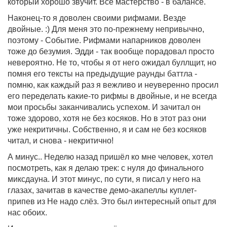
который хорошо звучит. Всё мастерство - в балансе.
Наконец-то я доволен своими рифмами. Везде
двойные. :) Для меня это по-прежнему непривычно,
поэтому - Событие. Рифмами напарников доволен
тоже до безумия. Эдди - так вообще порадовал просто
невероятно. Не то, чтобы я от него ожидал буллщит, но
помня его тексты на предыдущие раунды баттла -
помню, как каждый раз я вежливо и неуверенно просил
его переделать какие-то рифмы в двойные, и не всегда
мои просьбы заканчивались успехом. И зачитал он
тоже здорово, хотя не без косяков. Но в этот раз они
уже некритичны. Собственно, я и сам не без косяков
читал, и снова - некритично!
А минус.. Неделю назад пришёл ко мне человек, хотел
посмотреть, как я делаю трек: с нуля до финального
миксдауна. И этот минус, по сути, я писал у него на
глазах, зачитав в качестве демо-акапеллы куплет-
припев из Не надо слёз. Это был интересный опыт для
нас обоих.