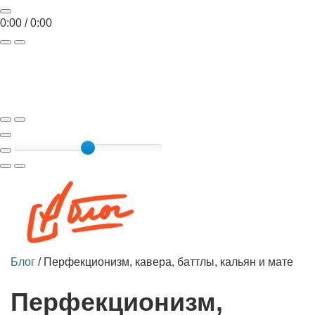
0:00
/
0:00
Toggle
navigat
Блог
/
Перфекционизм, кавера, баттлы, кальян и мате
Перфекционизм,