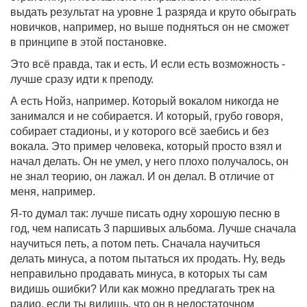
выдать результат на уровне 1 разряда и круто обыграть
новичков, например, но выше подняться он не сможет
в принципе в этой постановке.
Это всё правда, так и есть. И если есть возможность -
лучше сразу идти к преподу.
А есть Нойз, например. Который вокалом никогда не
занимался и не собирается. И который, грубо говоря,
собирает стадионы, и у которого всё заебись и без
вокала. Это пример человека, который просто взял и
начал делать. Он не умел, у него плохо получалось, он
не знал теорию, он лажал. И он делал. В отличие от
меня, например.
Я-то думал так: лучше писать одну хорошую песню в
год, чем написать 3 паршивых альбома. Лучше сначала
научиться петь, а потом петь. Сначала научиться
делать минуса, а потом пытаться их продать. Ну, ведь
неправильно продавать минуса, в которых ты сам
видишь ошибки? Или как можно предлагать трек на
радио, если ты видишь, что он в недостаточном