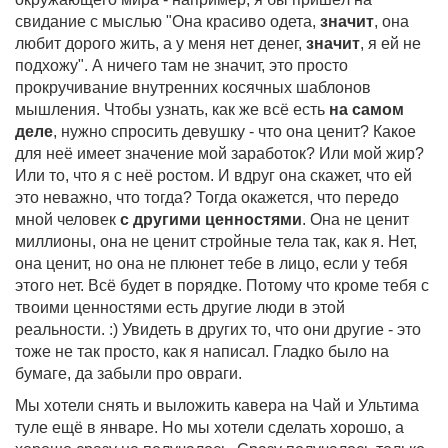
свидание с мыслью "Она красиво одета,
значит
, она
любит дорого жить, а у меня нет денег,
значит
, я ей не
подхожу". А ничего там не значит, это просто
прокручивание внутренних косячных шаблонов
мышления. Чтобы узнать, как же всё есть
на самом
деле
, нужно спросить девушку - что она ценит? Какое
для неё имеет значение мой заработок? Или мой жир?
Или то, что я с неё ростом. И вдруг она скажет, что ей
это неважно, что тогда? Тогда окажется, что передо
мной человек
с другими ценностями
. Она не ценит
миллионы, она не ценит стройные тела так, как я. Нет,
она ценит, но она не плюнет тебе в лицо, если у тебя
этого нет. Всё будет в порядке. Потому что кроме тебя с
твоими ценностями есть другие люди в этой
реальности. :) Увидеть в других то, что они другие - это
тоже не так просто, как я написал. Гладко было на
бумаге, да забыли про овраги.
Мы хотели снять и выложить кавера на Чай и Ультима
туле ещё в январе. Но мы хотели сделать хорошо, а