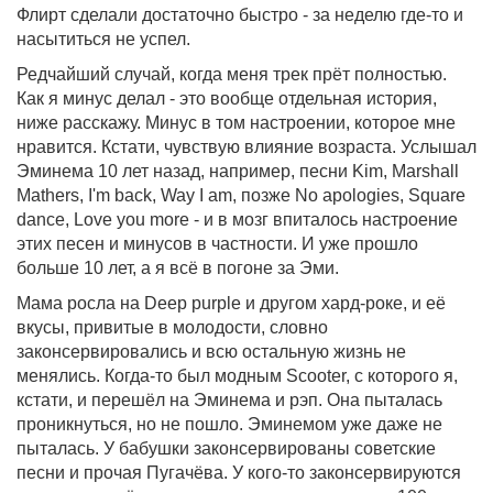
Флирт сделали достаточно быстро - за неделю где-то и
насытиться не успел.
Редчайший случай, когда меня трек прёт полностью.
Как я минус делал - это вообще отдельная история,
ниже расскажу. Минус в том настроении, которое мне
нравится. Кстати, чувствую влияние возраста. Услышал
Эминема 10 лет назад, например, песни Kim, Marshall
Mathers, I'm back, Way I am, позже No apologies, Square
dance, Love you more - и в мозг впиталось настроение
этих песен и минусов в частности. И уже прошло
больше 10 лет, а я всё в погоне за Эми.
Мама росла на Deep purple и другом хард-роке, и её
вкусы, привитые в молодости, словно
законсервировались и всю остальную жизнь не
менялись. Когда-то был модным Scooter, с которого я,
кстати, и перешёл на Эминема и рэп. Она пыталась
проникнуться, но не пошло. Эминемом уже даже не
пыталась. У бабушки законсервированы советские
песни и прочая Пугачёва. У кого-то законсервируются