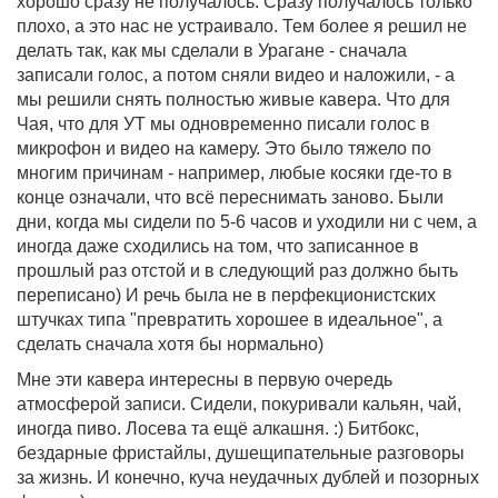
хорошо сразу не получалось. Сразу получалось только
плохо, а это нас не устраивало. Тем более я решил не
делать так, как мы сделали в Урагане - сначала
записали голос, а потом сняли видео и наложили, - а
мы решили снять полностью живые кавера. Что для
Чая, что для УТ мы одновременно писали голос в
микрофон и видео на камеру. Это было тяжело по
многим причинам - например, любые косяки где-то в
конце означали, что всё переснимать заново. Были
дни, когда мы сидели по 5-6 часов и уходили ни с чем, а
иногда даже сходились на том, что записанное в
прошлый раз отстой и в следующий раз должно быть
переписано) И речь была не в перфекционистских
штучках типа "превратить хорошее в идеальное", а
сделать сначала хотя бы нормально)
Мне эти кавера интересны в первую очередь
атмосферой записи. Сидели, покуривали кальян, чай,
иногда пиво. Лосева та ещё алкашня. :) Битбокс,
бездарные фристайлы, душещипательные разговоры
за жизнь. И конечно, куча неудачных дублей и позорных