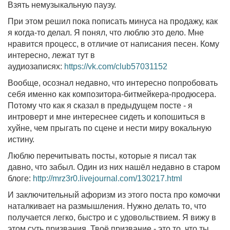
Взять немузыкальную паузу.
При этом решил пока пописать минуса на продажу, как
я когда-то делал. Я понял, что люблю это дело. Мне
нравится процесс, в отличие от написания песен. Кому
интересно, лежат тут в
аудиозаписях:
https://vk.com/club57031152
Вообще, осознал недавно, что интересно попробовать
себя именно как композитора-битмейкера-продюсера.
Потому что как я сказал в предыдущем посте - я
интроверт и мне интереснее сидеть и копошиться в
хуйне, чем прыгать по сцене и нести миру вокальную
истину.
Люблю перечитывать посты, которые я писал так
давно, что забыл. Один из них нашёл недавно в старом
блоге:
http://mrz3r0.livejournal.com/130217.html
И заключительный афоризм из этого поста про комочки
наталкивает на размышления. Нужно делать то, что
получается легко, быстро и с удовольствием. Я вижу в
этом суть призвания. Твоё призвание - это то, что ты