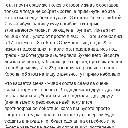
го), я почти сразу же полез в сторону живых составов,
только я тогда не собрать хотел, а примкнуть, но эта
затея была ещё более тухлая. Это тоже было ошибкой.
Я как-нибудь напишу кучу ошибок, в которые
вляпываются люди, играющие в группах. Из-за этих
ошибок годы улетают просто в ЖОПУ. Парни собрались
в 17, хотели в 18 собрать Олимпийский, но до 22-х
искали подходящих гитаристов, подстраивались под
график работы ударника, терпели бухающего басиста
или клавишника, забывающего партии, про вокалистов
я вообще молчу. И в 23 разошлись в разные стороны.
Короче, об этом напишу отдельно, тут прямо наболело.
Что касается меня - живой состав сначала очень
сильно тормозит процесс. Люди должны друг с другом
познакомиться, убедиться, что подходят друг другу
(иначе вместо резонанса идей получится
противофазное действие, когда вы будете просто
спорить о том, как надо, и в итоге куча энергии будет
уходить вникуда, итог будет сделан на отъебись и не
будет нравиться никому из споривших), постепенно