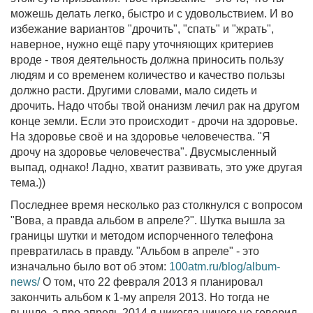
можешь делать легко, быстро и с удовольствием. И во
избежание вариантов "дрочить", "спать" и "жрать",
наверное, нужно ещё пару уточняющих критериев
вроде - твоя деятельность должна приносить пользу
людям и со временем количество и качество пользы
должно расти. Другими словами, мало сидеть и
дрочить. Надо чтобы твой онанизм лечил рак на другом
конце земли. Если это происходит - дрочи на здоровье.
На здоровье своё и на здоровье человечества. "Я
дрочу на здоровье человечества". Двусмысленный
выпад, однако! Ладно, хватит развивать, это уже другая
тема.))
Последнее время несколько раз столкнулся с вопросом
"Вова, а правда альбом в апреле?". Шутка вышла за
границы шутки и методом испорченного телефона
превратилась в правду. "Альбом в апреле" - это
изначально было вот об этом:
100atm.ru/blog/album-
news/
О том, что 22 февраля 2013 я планировал
закончить альбом к 1-му апреля 2013. Но тогда не
вышло, а про апрель 2014 я никогда ничего не говорил,