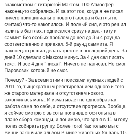
знакомством с гитарюгой Максом. 100 Атмосфер
наконец-то собрались. И за этот год, когда я не писал
ничего принципиально нового (кавера и баттлы не
считаю) что-то накопилось. И полный сил, я это решил
излить в баттлах, подписался сразу на два - тату и
саммит. Без особых проблем дошёл до 3 и 4 раунда
соответственно и приехал. 5-й раунд саммита. Я
наконец-то решил делать трек не в последний день. За
дней 10 сделали с Максом минус. За 4 дня сел писать
текст. И все 4 дня "писал". Ничего не написал. Не смог.
Паровозик, который не смог.
Почему? - За всеми этими поисками нужных людей с
2011-го, тыщекратным репетированием одного и того
же старого материала и отсутствием нового,
закончилась мана. И изматывает не однообразная
работа сама по себе, а отсутствие прогресса. Вообще,
я сейчас смотрю с высоты появившегося опыта в
плане сбора команды, и понимаю, что зря я в 11-м году
полез собирать группу. Более того! Как только мы с
Винни закончили альбом В мире животных (январь 10-