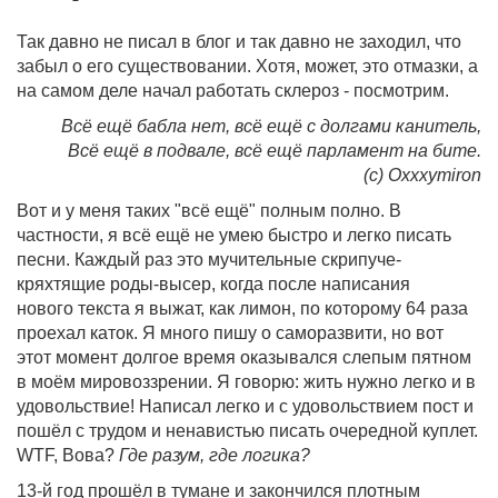
Так давно не писал в блог и так давно не заходил, что
забыл о его существовании. Хотя, может, это отмазки, а
на самом деле начал работать склероз - посмотрим.
Всё ещё бабла нет, всё ещё с долгами канитель,
Всё ещё в подвале, всё ещё парламент на бите.
(с) Oxxxymiron
Вот и у меня таких "всё ещё" полным полно. В
частности, я всё ещё не умею быстро и легко писать
песни. Каждый раз это мучительные скрипуче-
кряхтящие роды-высер, когда после написания
нового текста я выжат, как лимон, по которому 64 раза
проехал каток. Я много пишу о саморазвити, но вот
этот момент долгое время оказывался слепым пятном
в моём мировоззрении. Я говорю: жить нужно легко и в
удовольствие! Написал легко и с удовольствием пост и
пошёл с трудом и ненавистью писать очередной куплет.
WTF, Вова?
Где разум, где логика?
13-й год прошёл в тумане и закончился плотным