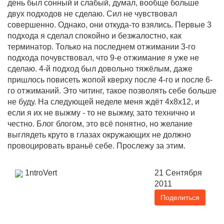
день был сонный и слабый, думал, вообще больше
двух подходов не сделаю. Сил не чувствовал
совершенно. Однако, они откуда-то взялись. Первые 3
подхода я сделал спокойно и безжалостно, как
терминатор. Только на последнем отжимании 3-го
подхода почувствовал, что 9-е отжимание я уже не
сделаю. 4-й подход был довольно тяжёлым, даже
пришлось повисеть жопой кверху после 4-го и после 6-
го отжиманий. Это читинг, такое позволять себе больше
не буду. На следующей неделе меня ждёт 4х8х12, и
если я их не выжму - то не выжму, зато технично и
честно. Блог блогом, это всё понятно, но желание
выглядеть круто в глазах окружающих не должно
провоцировать враньё себе. Прослежу за этим.
1ntroVert
21 Сентября
2011
Поделиться