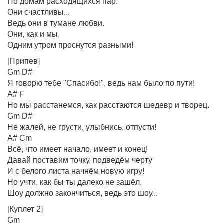
По домам расходящихся пар.
Они счастливы...
Ведь они в тумане любви.
Они, как и мы,
Одним утром проснутся разными!
[Припев]
Gm D#
Я говорю тебе "Спасибо!", ведь нам было по пути!
A# F
Но мы расстанемся, как расстаются шедевр и творец.
Gm D#
Не жалей, не грусти, улыбнись, отпусти!
A# Cm
Всё, что имеет начало, имеет и конец!
Давай поставим точку, подведём черту
И с белого листа начнём новую игру!
Но учти, как бы ты далеко не зашёл,
Шоу должно закончиться, ведь это шоу...
[Куплет 2]
Gm