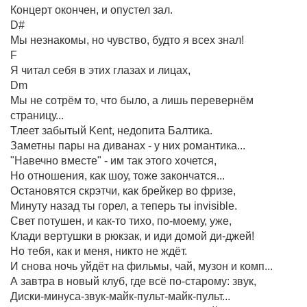
Концерт окончен, и опустел зал.
D#
Мы незнакомы, но чувство, будто я всех знал!
F
Я читал себя в этих глазах и лицах,
Dm
Мы не сотрём то, что было, а лишь перевернём
страницу...
Тлеет забытый Kent, недопита Балтика.
Заметны пары на диванах - у них романтика...
"Навечно вместе" - им так этого хочется,
Но отношения, как шоу, тоже закончатся...
Остановятся скрэтчи, как брейкер во фризе,
Минуту назад ты горел, а теперь ты invisible.
Свет потушен, и как-то тихо, по-моему, уже,
Клади вертушки в рюкзак, и иди домой ди-джей!
Но тебя, как и меня, никто не ждёт.
И снова ночь уйдёт на фильмы, чай, музон и комп...
А завтра в новый клуб, где всё по-старому: звук,
Диски-минуса-звук-майк-пульт-майк-пульт...