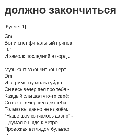
должно закончиться
[Куплет 1]
Gm
Вот и спет финальный припев,
D#
И замолк последний аккорд...
F
Музыкант закончит концерт,
Dm
И в гримёрку молча уйдёт.
Он весь вечер пел про тебя -
Каждый слышал что-то своё;
Он весь вечер пел для тебя -
Только вы давно не вдвоём.
"Наше шоу кончилось давно" -
...Думал он, идя к метро,
Провожая взглядом бульвар