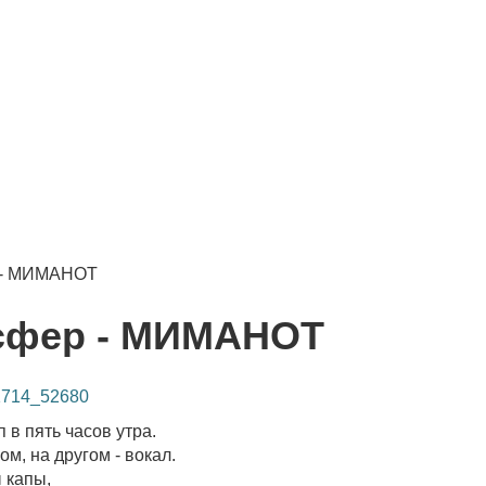
 - МИМАНОТ
сфер - МИМАНОТ
71714_52680
 в пять часов утра.
ом, на другом - вокал.
 капы,