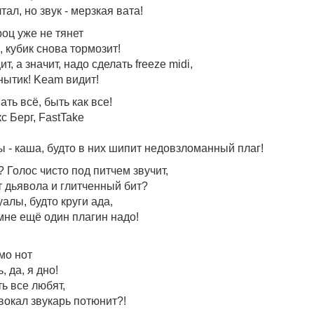
тал, но звук - мерзкая вата!
роц уже не тянет
 кубик снова тормозит!
, а значит, надо сделать freeze midi,
 нытик! Keam видит!
ть всё, быть как все!
кс Берг, FastTake
!
сы - каша, будто в них шипит недовзломанный плаг!
? Голос чисто под питчем звучит,
т дьявола и глитченный бит?
алы, будто круги ада,
мне ещё один плагин надо!
мо нот
 да, я дно!
ть все любят,
 вокал звукарь потюнит?!