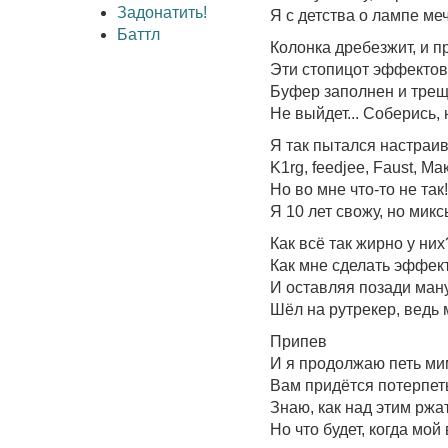
Задонатить!
Я с детства о лампе меч
Баттл
Колонка дребезжит, и п
Эти стопицот эффектов,
Буфер заполнен и трещит
Не выйдет... Соберись,
Я так пытался настраива
K1rg, feedjee, Faust, Ма
Но во мне что-то не так
Я 10 лет свожу, но мик
Как всё так жирно у них
Как мне сделать эффек
И оставляя позади ману
Шёл на рутрекер, ведь 
Припев
И я продолжаю петь ми
Вам придётся потерпеть,
Знаю, как над этим ржа
Но что будет, когда мой