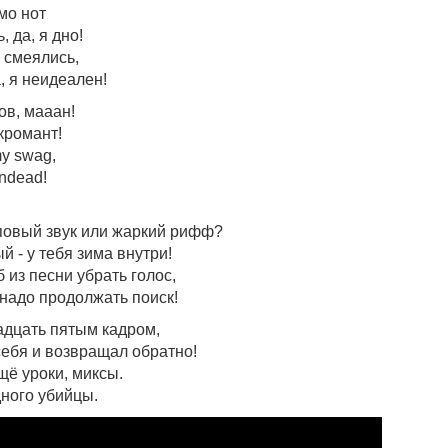
мо нот
 да, я дно!
 смеялись,
, я неидеален!
ов, мааан!
екромант!
y swag,
ndead!
повый звук или жаркий рифф?
 - у тебя зима внутри!
 из песни убрать голос,
и надо продолжать поиск!
адцать пятым кадром,
себя и возвращал обратно!
щё уроки, миксы.
дного убийцы.