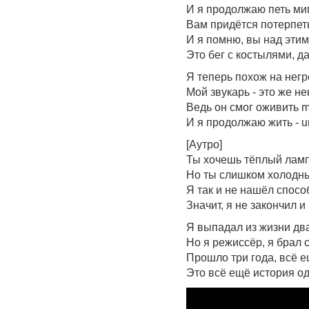
И я продолжаю петь ми
Вам придётся потерпеть,
И я помню, вы над этим
Это бег с костылями, да
Я теперь похож на негр
Мой звукарь - это же н
Ведь он смог оживить m
И я продолжаю жить - u
[Аутро]
Ты хочешь тёплый лам
Но ты слишком холодный
Я так и не нашёл способ
Значит, я не закончил 
Я выпадал из жизни дв
Но я режиссёр, я брал 
Прошло три года, всё е
Это всё ещё история о